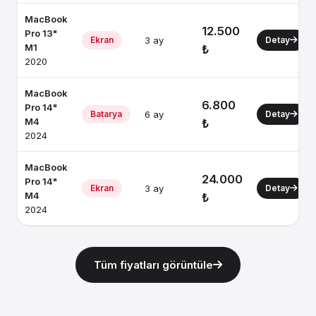
MacBook
12.500
Pro 13"
Ekran
3 ay
Detay
M1
₺
2020
MacBook
6.800
Pro 14"
Batarya
6 ay
Detay
M4
₺
2024
MacBook
24.000
Pro 14"
Ekran
3 ay
Detay
M4
₺
2024
Tüm fiyatları görüntüle