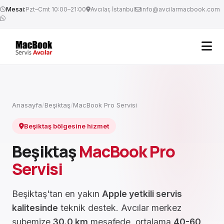
Mesai:
Pzt–Cmt 10:00–21:00
Avcılar, İstanbul
info@avcilarmacbook.com
Anasayfa
/
Beşiktaş
/
MacBook Pro Servisi
Beşiktaş bölgesine hizmet
Beşiktaş
MacBook Pro
Servisi
Beşiktaş'tan en yakın
Apple yetkili servis
kalitesinde
teknik destek. Avcılar merkez
şubemize
30.0 km
mesafede, ortalama
40-60