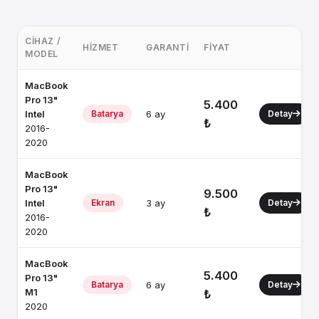
CIHAZ /
HIZMET
GARANTI
FIYAT
MODEL
MacBook
Pro 13"
5.400
Intel
Batarya
6 ay
Detay
₺
2016-
2020
MacBook
Pro 13"
9.500
Intel
Ekran
3 ay
Detay
₺
2016-
2020
MacBook
5.400
Pro 13"
Batarya
6 ay
Detay
M1
₺
2020