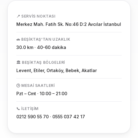
📍 SERVIS NOKTASI
Merkez Mah. Fatih Sk. No:46 D:2 Avcılar İstanbul
🚗 BEŞIKTAŞ'TAN UZAKLIK
30.0 km · 40-60 dakika
🏛️ BEŞIKTAŞ BÖLGELERI
Levent, Etiler, Ortaköy, Bebek, Akatlar
🕒 MESAI SAATLERI
Pzt – Cmt · 10:00 – 21:00
📞 İLETIŞIM
0212 590 55 70 · 0555 037 42 17