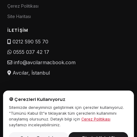
Çerez Politikası
Site Haritası
İLETIŞIM
0212 590 55 70
0555 037 42 17
info@avcilarmacbook.com
Avcılar, İstanbul
🍪 Çerezleri Kullanıyoruz
⚠️ SORUMLULUK REDDİ:
Avcılar MacBook Servisi, bağımsız bir
Sitemizde deneyiminizi geliştirmek için çerezler kullanıyoruz.
hizmet sağlayıcıdır ve herhangi bir marka veya üreticiyle bağlantılı
"Tümünü Kabul Et"e tıklayarak tüm çerezlerin kullanımını
değildir. Apple Inc. dahil herhangi bir marka tarafından
onaylamış olursunuz. Detaylı bilgi için
Çerez Politikası
yetkilendirilmemişiz. Web sitemizde marka adları, ticari markalar
sayfamızı inceleyebilirsiniz.
veya model numaralarının herhangi bir şekilde belirtilmesi yalnızca
bilgilendirme amaçlıdır. Apple®, MacBook®, MacBook Pro®,
MacBook Air®, iMac®, iPhone®, iPad® ve diğer Apple ürün adları