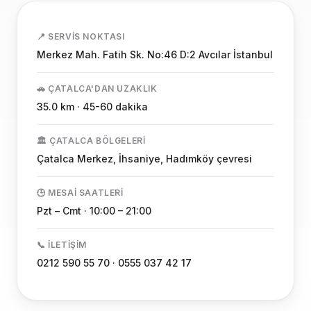
📍 SERVIS NOKTASI
Merkez Mah. Fatih Sk. No:46 D:2 Avcılar İstanbul
🚗 ÇATALCA'DAN UZAKLIK
35.0 km · 45-60 dakika
🏛️ ÇATALCA BÖLGELERI
Çatalca Merkez, İhsaniye, Hadımköy çevresi
🕒 MESAI SAATLERI
Pzt – Cmt · 10:00 – 21:00
📞 İLETIŞIM
0212 590 55 70 · 0555 037 42 17