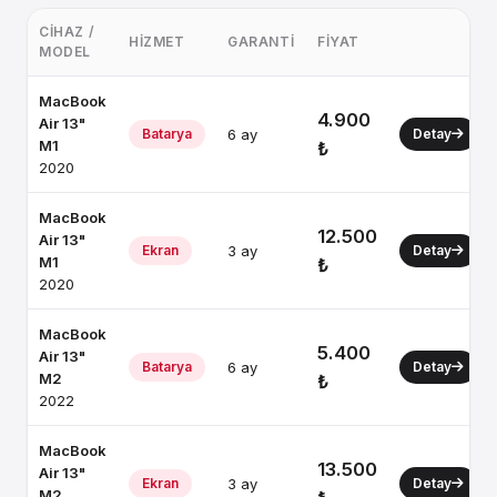
CIHAZ /
HIZMET
GARANTI
FIYAT
MODEL
MacBook
4.900
Air 13"
Batarya
6 ay
Detay
M1
₺
2020
MacBook
12.500
Air 13"
Ekran
3 ay
Detay
M1
₺
2020
MacBook
5.400
Air 13"
Batarya
6 ay
Detay
M2
₺
2022
MacBook
13.500
Air 13"
Ekran
3 ay
Detay
M2