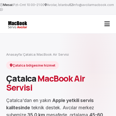
Mesai:
Pzt–Cmt 10:00–21:00
Avcılar, İstanbul
info@avcilarmacbook.com
Anasayfa
/
Çatalca
/
MacBook Air Servisi
Çatalca bölgesine hizmet
Çatalca
MacBook Air
Servisi
Çatalca'dan en yakın
Apple yetkili servis
kalitesinde
teknik destek. Avcılar merkez
şubemize
35.0 km
mesafede, ortalama
45-60