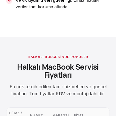
KVKK uyumlu veri güvenliği:
Cihazınızdaki
veriler tam koruma altında.
HALKALI BÖLGESINDE POPÜLER
Halkalı MacBook Servisi
Fiyatları
En çok tercih edilen tamir hizmetleri ve güncel
fiyatları. Tüm fiyatlar KDV ve montaj dahildir.
CIHAZ /
HIZMET
GARANTI
FIYAT