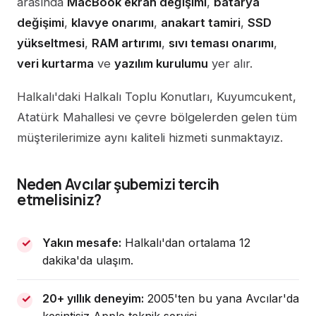
arasında
MacBook ekran değişimi
,
batarya
değişimi
,
klavye onarımı
,
anakart tamiri
,
SSD
yükseltmesi
,
RAM artırımı
,
sıvı teması onarımı
,
veri kurtarma
ve
yazılım kurulumu
yer alır.
Halkalı'daki Halkalı Toplu Konutları, Kuyumcukent,
Atatürk Mahallesi ve çevre bölgelerden gelen tüm
müşterilerimize aynı kaliteli hizmeti sunmaktayız.
Neden Avcılar şubemizi tercih
etmelisiniz?
Yakın mesafe:
Halkalı'dan ortalama 12
dakika'da ulaşım.
20+ yıllık deneyim:
2005'ten bu yana Avcılar'da