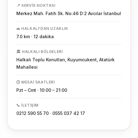
📍 SERVIS NOKTASI
Merkez Mah. Fatih Sk. No:46 D:2 Avcılar İstanbul
🚗 HALKALI'DAN UZAKLIK
7.0 km · 12 dakika
🏛️ HALKALI BÖLGELERI
Halkalı Toplu Konutları, Kuyumcukent, Atatürk
Mahallesi
🕒 MESAI SAATLERI
Pzt – Cmt · 10:00 – 21:00
📞 İLETIŞIM
0212 590 55 70 · 0555 037 42 17