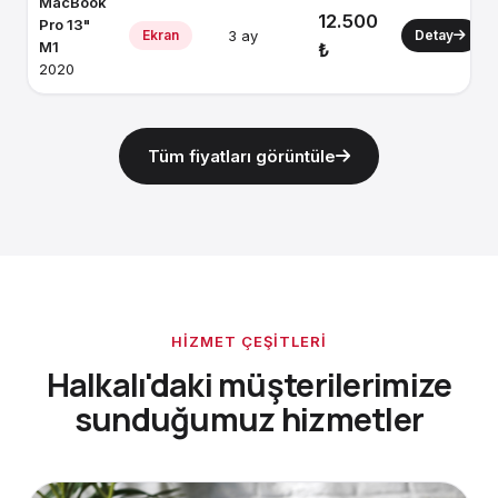
MacBook
12.500
Pro 13"
Ekran
3 ay
Detay
M1
₺
2020
Tüm fiyatları görüntüle
HIZMET ÇEŞITLERI
Halkalı'daki müşterilerimize
sunduğumuz hizmetler