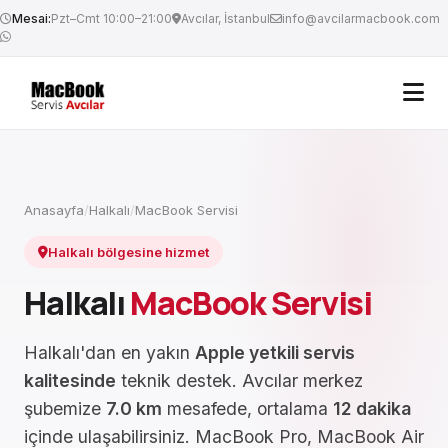
Mesai:
Pzt–Cmt 10:00–21:00
Avcılar, İstanbul
info@avcilarmacbook.com
Anasayfa
/
Halkalı
/
MacBook Servisi
Halkalı bölgesine hizmet
Halkalı
MacBook Servisi
Halkalı'dan en yakın
Apple yetkili servis
kalitesinde
teknik destek. Avcılar merkez
şubemize
7.0 km
mesafede, ortalama
12 dakika
içinde ulaşabilirsiniz. MacBook Pro, MacBook Air