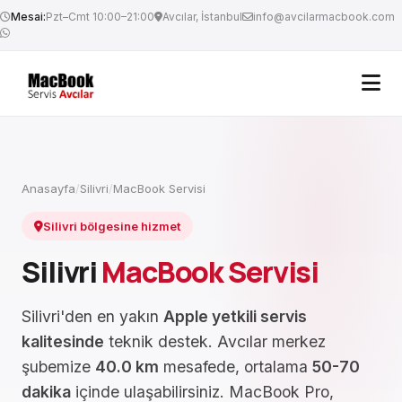
Mesai:
Pzt–Cmt 10:00–21:00
Avcılar, İstanbul
info@avcilarmacbook.com
Anasayfa
/
Silivri
/
MacBook Servisi
Silivri bölgesine hizmet
Silivri
MacBook Servisi
Silivri'den en yakın
Apple yetkili servis
kalitesinde
teknik destek. Avcılar merkez
şubemize
40.0 km
mesafede, ortalama
50-70
dakika
içinde ulaşabilirsiniz. MacBook Pro,