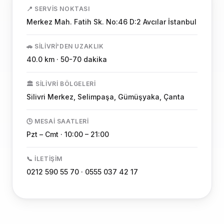
📍 SERVIS NOKTASI
Merkez Mah. Fatih Sk. No:46 D:2 Avcılar İstanbul
🚗 SILIVRI'DEN UZAKLIK
40.0 km · 50-70 dakika
🏛️ SILIVRI BÖLGELERI
Silivri Merkez, Selimpaşa, Gümüşyaka, Çanta
🕒 MESAI SAATLERI
Pzt – Cmt · 10:00 – 21:00
📞 İLETIŞIM
0212 590 55 70 · 0555 037 42 17