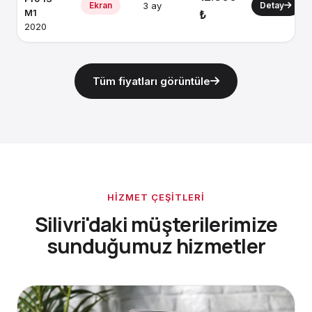
Ekran
3 ay
Detay
M1
₺
2020
Tüm fiyatları görüntüle
HIZMET ÇEŞITLERI
Silivri'daki müşterilerimize
sunduğumuz hizmetler