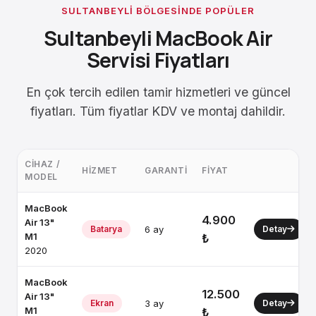
SULTANBEYLI BÖLGESINDE POPÜLER
Sultanbeyli MacBook Air
Servisi Fiyatları
En çok tercih edilen tamir hizmetleri ve güncel
fiyatları. Tüm fiyatlar KDV ve montaj dahildir.
CIHAZ /
HIZMET
GARANTI
FIYAT
MODEL
MacBook
4.900
Air 13"
Batarya
6 ay
Detay
M1
₺
2020
MacBook
12.500
Air 13"
Ekran
3 ay
Detay
M1
₺