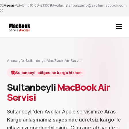
Mesai:
Pzt–Cmt 10:00–21:00
Avcılar, İstanbul
info@avcilarmacbook.com
Anasayfa
/
Sultanbeyli
/
MacBook Air Servisi
Sultanbeyli bölgesine kargo hizmet
Sultanbeyli
MacBook Air
Servisi
Sultanbeyli'den Avcılar Apple servisimize
Aras
Kargo anlaşmamız sayesinde ücretsiz kargo
ile
cihazınızı gönderebilirsiniz. Cihazınız atölyemize