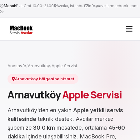
Mesai:
Pzt–Cmt 10:00–21:00
Avcılar, İstanbul
info@avcilarmacbook.com
Anasayfa
/
Arnavutköy
/
Apple Servisi
Arnavutköy bölgesine hizmet
Arnavutköy
Apple Servisi
Arnavutköy'den en yakın
Apple yetkili servis
kalitesinde
teknik destek. Avcılar merkez
şubemize
30.0 km
mesafede, ortalama
45-60
dakika
içinde ulaşabilirsiniz. MacBook Pro,