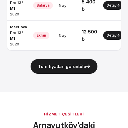
5.400
Pro 13"
Batarya
6 ay
Detay
M1
₺
2020
MacBook
12.500
Pro 13"
Ekran
3 ay
Detay
M1
₺
2020
Tüm fiyatları görüntüle
HIZMET ÇEŞITLERI
Arnavutköy'daki