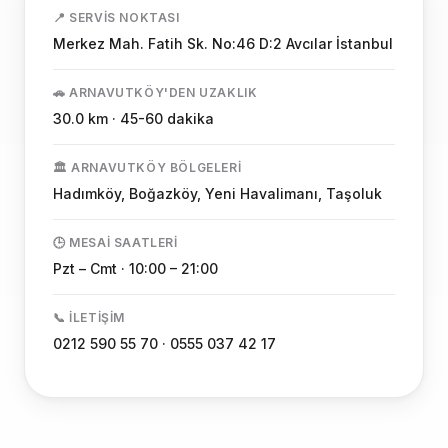
📍 SERVIS NOKTASI
Merkez Mah. Fatih Sk. No:46 D:2 Avcılar İstanbul
🚗 ARNAVUTKÖY'DEN UZAKLIK
30.0 km · 45-60 dakika
🏛️ ARNAVUTKÖY BÖLGELERI
Hadımköy, Boğazköy, Yeni Havalimanı, Taşoluk
🕒 MESAI SAATLERI
Pzt – Cmt · 10:00 – 21:00
📞 İLETIŞIM
0212 590 55 70 · 0555 037 42 17