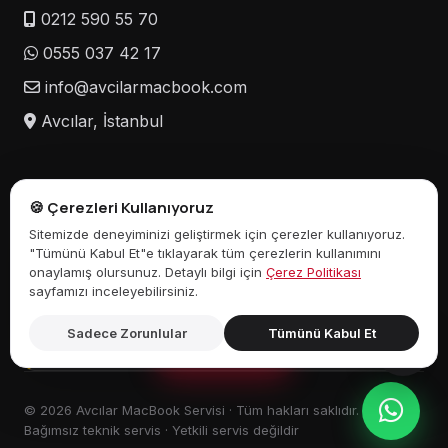
0212 590 55 70
0555 037 42 17
info@avcilarmacbook.com
Avcılar, İstanbul
🍪 Çerezleri Kullanıyoruz
⚠️ SORUMLULUK REDDİ:
Avcılar MacBook Servisi, bağımsız bir
Sitemizde deneyiminizi geliştirmek için çerezler kullanıyoruz.
hizmet sağlayıcıdır ve herhangi bir marka veya üreticiyle bağlantılı
"Tümünü Kabul Et"e tıklayarak tüm çerezlerin kullanımını
değildir. Apple Inc. dahil herhangi bir marka tarafından
onaylamış olursunuz. Detaylı bilgi için
Çerez Politikası
yetkilendirilmemişiz. Web sitemizde marka adları, ticari markalar
sayfamızı inceleyebilirsiniz.
veya model numaralarının herhangi bir şekilde belirtilmesi yalnızca
bilgilendirme amaçlıdır. Apple®, MacBook®, MacBook Pro®,
MacBook Air®, iMac®, iPhone®, iPad® ve diğer Apple ürün adları
Sadece Zorunlular
Tümünü Kabul Et
Apple Inc.'in tescilli ticari markalarıdır.
Sizi Arayalım!
© 2026 Avcılar MacBook Servisi · Tüm hakları saklıdır.
Bağımsız teknik servis · Yetkili servis değildir