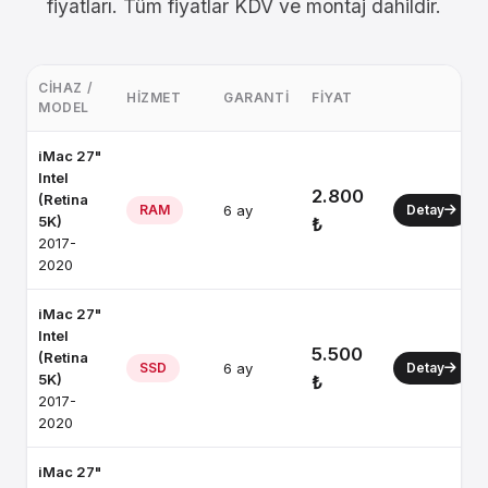
fiyatları. Tüm fiyatlar KDV ve montaj dahildir.
CIHAZ /
HIZMET
GARANTI
FIYAT
MODEL
iMac 27"
Intel
2.800
(Retina
RAM
6 ay
Detay
5K)
₺
2017-
2020
iMac 27"
Intel
5.500
(Retina
SSD
6 ay
Detay
5K)
₺
2017-
2020
iMac 27"