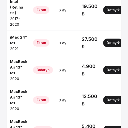
Intel
19.500
(Retina
Ekran
6 ay
Detay
5K)
₺
2017-
2020
iMac 24"
27.500
M1
Ekran
3 ay
Detay
₺
2021
MacBook
4.900
Air 13"
Batarya
6 ay
Detay
M1
₺
2020
MacBook
12.500
Air 13"
Ekran
3 ay
Detay
M1
₺
2020
MacBook
5.400
Air 13"