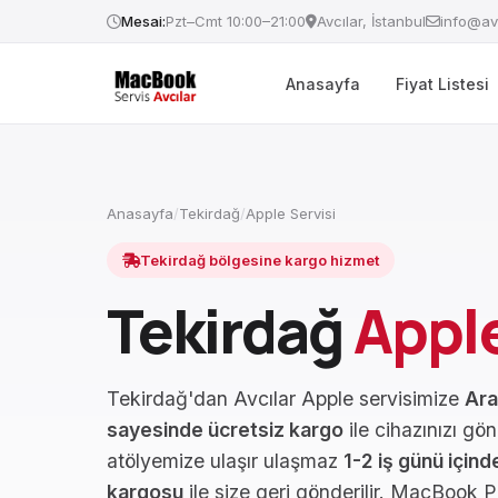
Mesai:
Pzt–Cmt 10:00–21:00
Avcılar, İstanbul
info@av
Anasayfa
Fiyat Listesi
Anasayfa
/
Tekirdağ
/
Apple Servisi
Tekirdağ bölgesine kargo hizmet
Tekirdağ
Apple
Tekirdağ'dan Avcılar Apple servisimize
Ara
sayesinde ücretsiz kargo
ile cihazınızı gön
atölyemize ulaşır ulaşmaz
1-2 iş günü içind
kargosu
ile size geri gönderilir. MacBook