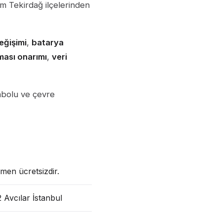
m Tekirdağ ilçelerinden
ğişimi
,
batarya
eması onarımı
,
veri
abolu ve çevre
men ücretsizdir.
Avcılar İstanbul