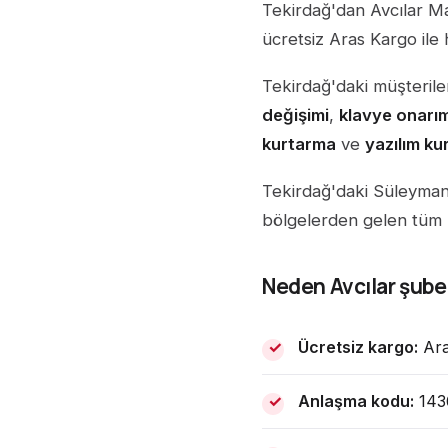
Tekirdağ'dan Avcılar M
ücretsiz Aras Kargo ile 
Tekirdağ'daki müşteril
değişimi
,
klavye onarım
kurtarma
ve
yazılım k
Tekirdağ'daki Süleyman
bölgelerden gelen tüm m
Neden Avcılar şubem
Ücretsiz kargo:
Ara
Anlaşma kodu:
1436