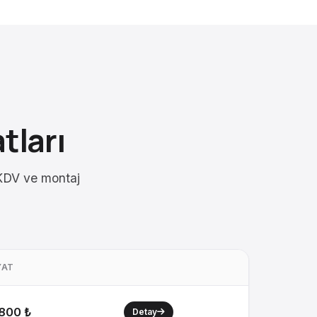
tları
r KDV ve montaj
YAT
800 ₺
Detay