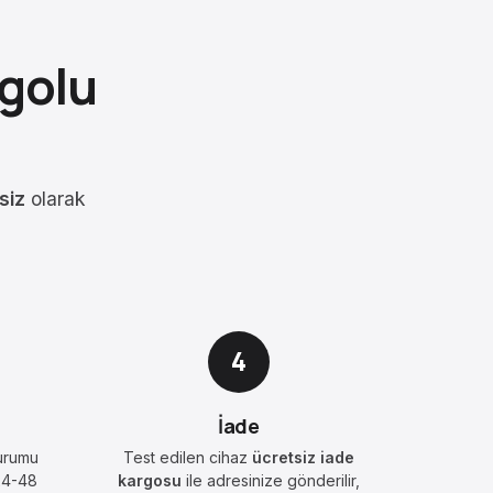
rgolu
siz
olarak
4
İade
urumu
Test edilen cihaz
ücretsiz iade
 24-48
kargosu
ile adresinize gönderilir,