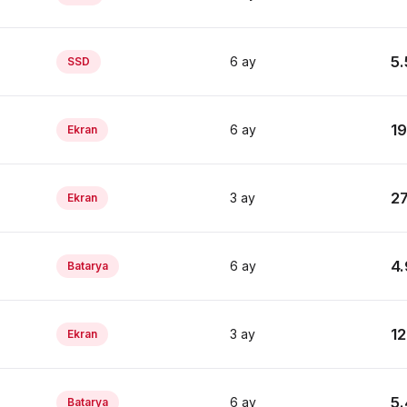
5.
6 ay
SSD
19
6 ay
Ekran
27
3 ay
Ekran
4.
6 ay
Batarya
12
3 ay
Ekran
5.
6 ay
Batarya