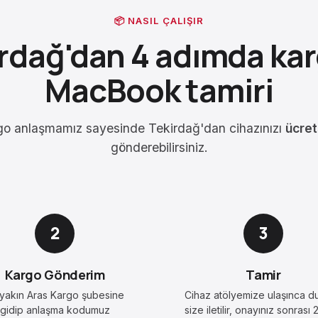
📦 NASIL ÇALIŞIR
rdağ'dan 4 adımda ka
MacBook tamiri
go anlaşmamız sayesinde Tekirdağ'dan cihazınızı
ücret
gönderebilirsiniz.
2
3
Kargo Gönderim
Tamir
yakın Aras Kargo şubesine
Cihaz atölyemize ulaşınca d
gidip anlaşma kodumuz
size iletilir, onayınız sonrası