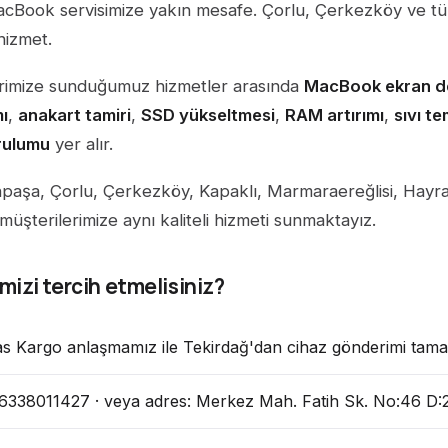
acBook servisimize yakın mesafe. Çorlu, Çerkezköy ve tü
hizmet.
erimize sunduğumuz hizmetler arasında
MacBook ekran de
ı
,
anakart tamiri
,
SSD yükseltmesi
,
RAM artırımı
,
sıvı t
urulumu
yer alır.
paşa, Çorlu, Çerkezköy, Kapaklı, Marmaraereğlisi, Hayr
üşterilerimize aynı kaliteli hizmeti sunmaktayız.
izi tercih etmelisiniz?
s Kargo anlaşmamız ile Tekirdağ'dan cihaz gönderimi tama
338011427 · veya adres: Merkez Mah. Fatih Sk. No:46 D:2 