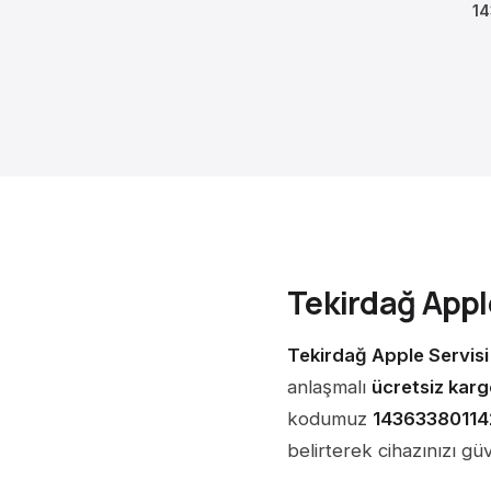
1
Tekirdağ Appl
Tekirdağ Apple Servisi
anlaşmalı
ücretsiz kar
kodumuz
14363380114
belirterek cihazınızı gü