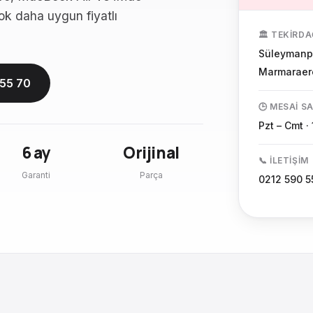
çok daha uygun fiyatlı
🏛️ TEKIRD
Süleymanpa
Marmaraere
 55 70
🕒 MESAI S
Pzt – Cmt ·
6 ay
Orijinal
📞 İLETIŞIM
Garanti
Parça
0212 590 5