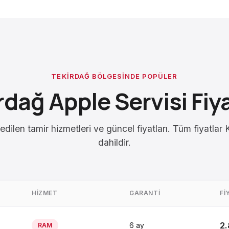
TEKIRDAĞ BÖLGESINDE POPÜLER
rdağ Apple Servisi Fiya
edilen tamir hizmetleri ve güncel fiyatları. Tüm fiyatla
dahildir.
HIZMET
GARANTI
FI
2.
6 ay
RAM