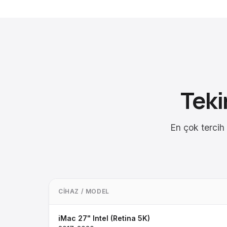
Teki
En çok tercih 
CIHAZ / MODEL
iMac 27" Intel (Retina 5K)