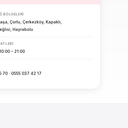
AĞ BÖLGELERI
şa, Çorlu, Çerkezköy, Kapaklı,
ğlisi, Hayrabolu
AATLERI
 10:00 – 21:00
5 70 · 0555 037 42 17