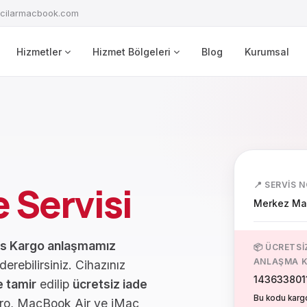
cilarmacbook.com
Hizmetler
Hizmet Bölgeleri
Blog
Kurumsal
 Servisi
📍 SERVIS 
Merkez Mah.
s Kargo anlaşmamız
📦 ÜCRETS
ANLAŞMA 
derebilirsiniz. Cihazınız
143633801
e tamir
edilip
ücretsiz iade
Bu kodu kargo
 Pro, MacBook Air ve iMac